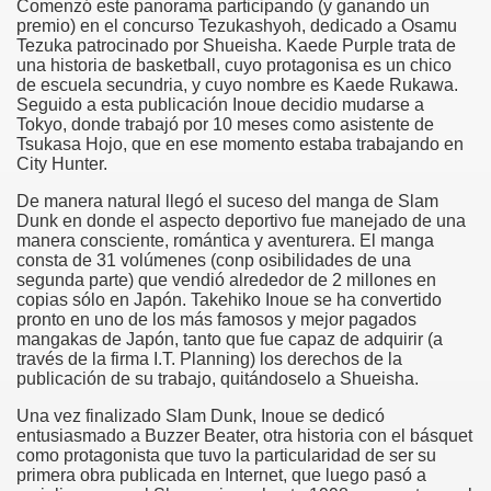
Comenzó este panorama participando (y ganando un
premio) en el concurso Tezukashyoh, dedicado a Osamu
Tezuka patrocinado por Shueisha. Kaede Purple trata de
una historia de basketball, cuyo protagonisa es un chico
de escuela secundria, y cuyo nombre es Kaede Rukawa.
Seguido a esta publicación Inoue decidio mudarse a
Tokyo, donde trabajó por 10 meses como asistente de
Tsukasa Hojo, que en ese momento estaba trabajando en
City Hunter.
De manera natural llegó el suceso del manga de Slam
Dunk en donde el aspecto deportivo fue manejado de una
manera consciente, romántica y aventurera. El manga
consta de 31 volúmenes (conp osibilidades de una
segunda parte) que vendió alrededor de 2 millones en
copias sólo en Japón. Takehiko Inoue se ha convertido
pronto en uno de los más famosos y mejor pagados
mangakas de Japón, tanto que fue capaz de adquirir (a
través de la firma I.T. Planning) los derechos de la
publicación de su trabajo, quitándoselo a Shueisha.
Una vez finalizado Slam Dunk, Inoue se dedicó
entusiasmado a Buzzer Beater, otra historia con el básquet
como protagonista que tuvo la particularidad de ser su
primera obra publicada en Internet, que luego pasó a