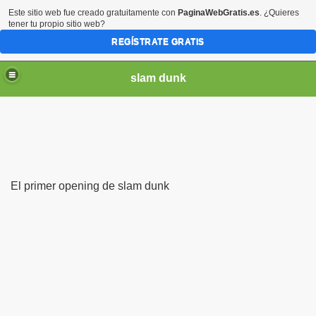
Este sitio web fue creado gratuitamente con
PaginaWebGratis.es
. ¿Quieres
tener tu propio sitio web?
REGÍSTRATE GRATIS
slam dunk
El primer opening de slam dunk
am dunk