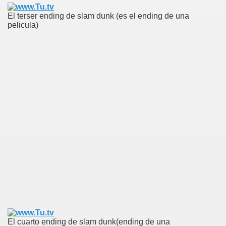
El terser ending de slam dunk (es el ending de una
pelicula)
El cuarto ending de slam dunk(ending de una