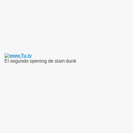
El segundo opening de slam dunk