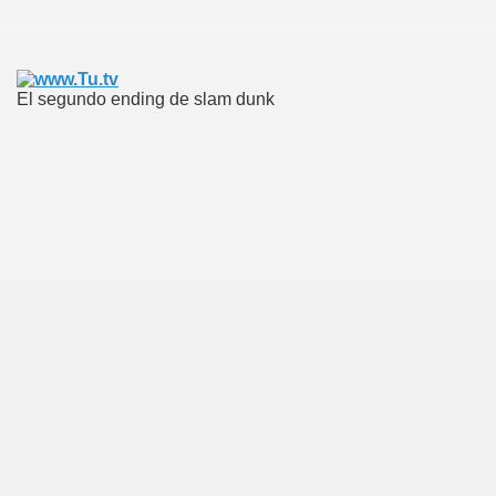
El segundo ending de slam dunk