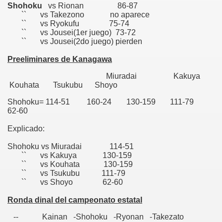
Shohoku
vs Rionan 86-87
`` vs Takezono no aparece
`` vs Ryokufu 75-74
`` vs Jousei(1er juego) 73-72
`` vs Jousei(2do juego) pierden
Preeliminares de Kanagawa
Miuradai Kakuya
Kouhata Tsukubu Shoyo
Shohoku= 114-51 160-24 130-159 111-79
62-60
Explicado:
Shohoku vs Miuradai 114-51
`` vs Kakuya 130-159
`` vs Kouhata 130-159
`` vs Tsukubu 111-79
`` vs Shoyo 62-60
Ronda dinal del campeonato estatal
-- Kainan -Shohoku -Ryonan -Takezato