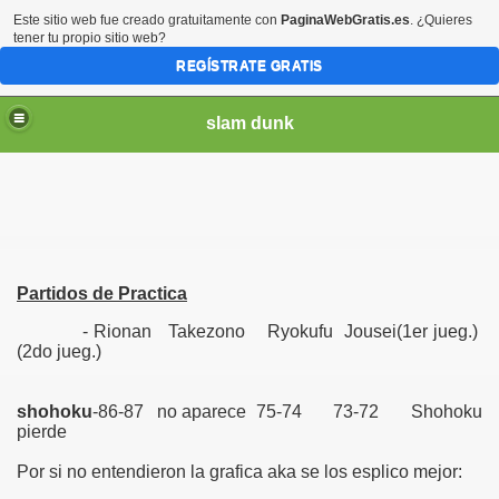
Este sitio web fue creado gratuitamente con
PaginaWebGratis.es
. ¿Quieres
tener tu propio sitio web?
REGÍSTRATE GRATIS
slam dunk
Partidos de Practica
- Rionan Takezono Ryokufu Jousei(1er jueg.)
(2do jueg.)
am dunk
shohoku
-86-87 no aparece 75-74 73-72 Shohoku
pierde
Por si no entendieron la grafica aka se los esplico mejor: